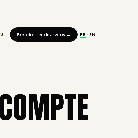
ES
Prendre rendez-vous
→
FR
·
EN
I COMPTE