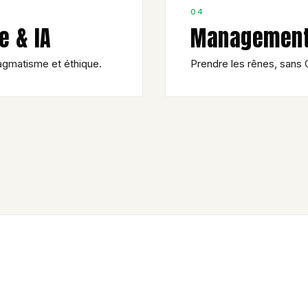
04
e & IA
Management 
ragmatisme et éthique.
Prendre les rênes, sans C