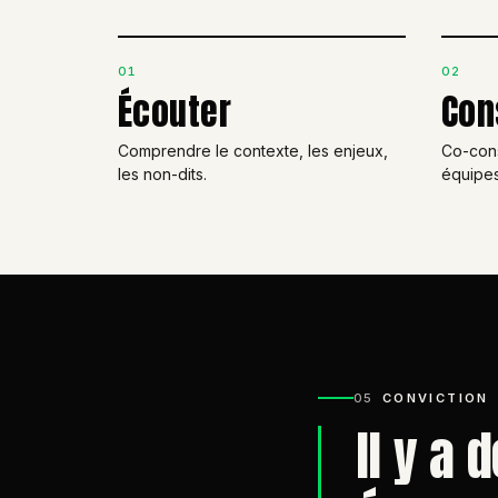
01
02
Écouter
Con
Comprendre le contexte, les enjeux,
Co-cons
les non-dits.
équipes
05
CONVICTION
Il y a 