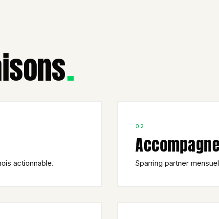
.
aisons
02
Accompagne
ois actionnable.
Sparring partner mensuel