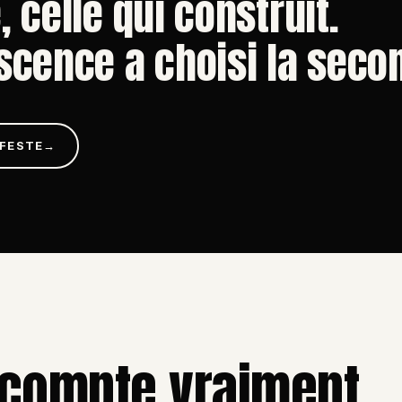
 celle qui construit.
scence a choisi la seco
IFESTE
→
.
 compte vraiment