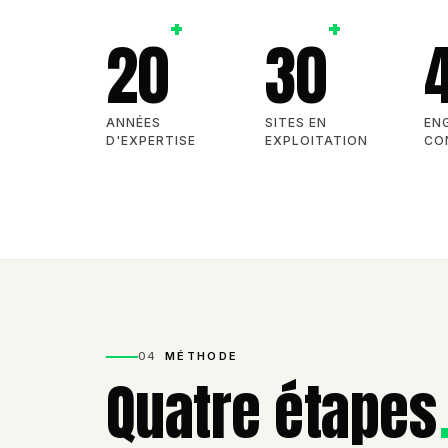
+
+
20
30
ANNÉES
SITES EN
EN
D'EXPERTISE
EXPLOITATION
CO
04
MÉTHODE
Quatre étapes