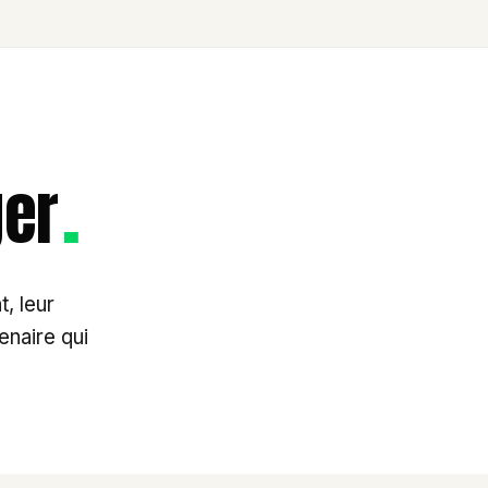
.
ger
, leur
enaire qui