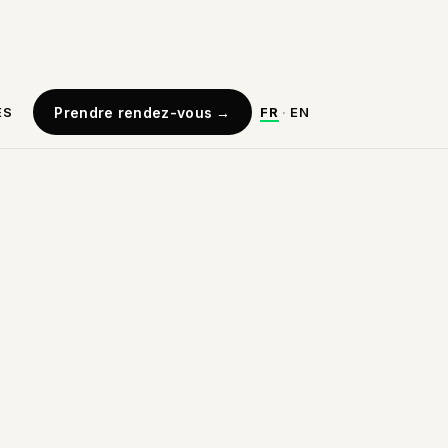
ES
Prendre rendez-vous
→
FR
·
EN