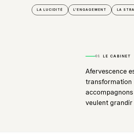
LA LUCIDITÉ
L'ENGAGEMENT
LA STR
LE CABINET
01
Afervescence es
transformation 
accompagnons le
veulent grandir 