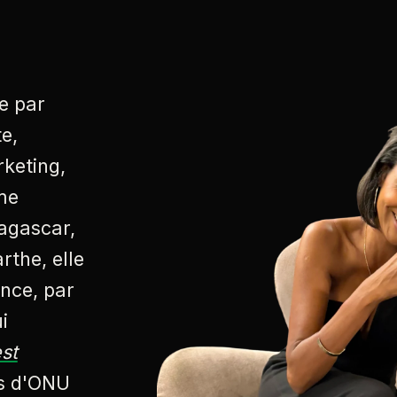
e par
te,
rketing,
me
agascar,
rthe, elle
ence, par
i
st
s d'ONU