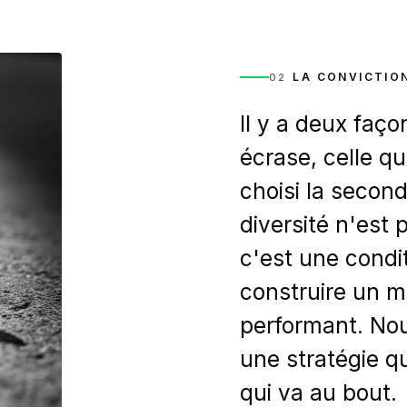
LA CONVICTIO
02
Il y a deux faço
écrase, celle qu
choisi la secon
diversité n'est
c'est une condi
construire un m
performant. Nous
une stratégie q
qui va au bout.