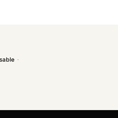
sable
·