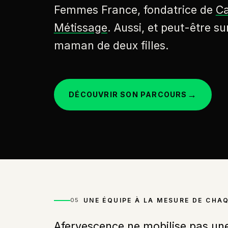
Femmes France, fondatrice de
C
Métissage
. Aussi, et peut-être su
maman de deux filles.
→
DÉCOUVRIR SON PARCOURS
UNE ÉQUIPE À LA MESURE DE CHA
05
Afervescence ne mobilise pas u