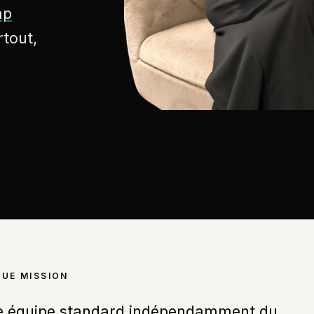
ap
rtout,
QUE MISSION
ne équipe standard indépendamment du