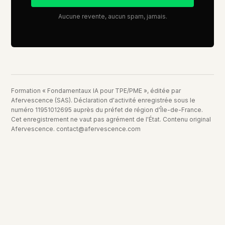
Aucune revente, aucun spam, jamais.
Formation « Fondamentaux IA pour TPE/PME », éditée par
Afervescence (SAS). Déclaration d'activité enregistrée sous le
numéro 11951012695 auprès du préfet de région d'Île-de-France.
Cet enregistrement ne vaut pas agrément de l'État. Contenu original
Afervescence. contact@afervescence.com