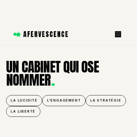
Aller
AFERVESCENCE
au
contenu
UN CABINET QUI OSE
.
NOMMER
LA LUCIDITÉ
L'ENGAGEMENT
LA STRATÉGIE
LA LIBERTÉ