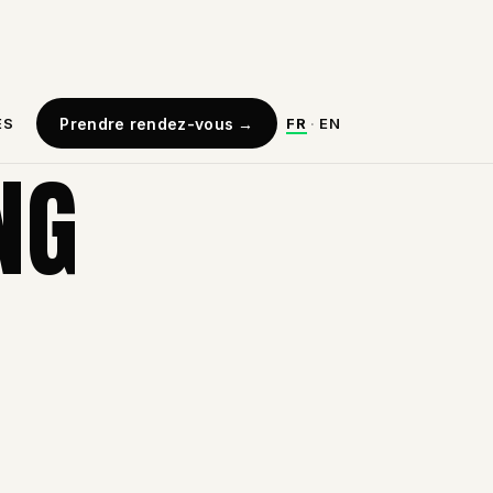
ES
Prendre rendez-vous
→
FR
·
EN
NG