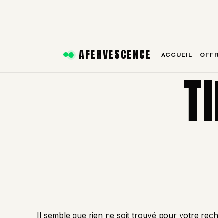
Aller
AFERVESCENCE
ACCUEIL
OFF
au
contenu
T
Il semble que rien ne soit trouvé pour votre rec