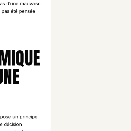
 pas d’une mauvaise
’a pas été pensée
HMIQUE
UNE
 pose un principe
e décision