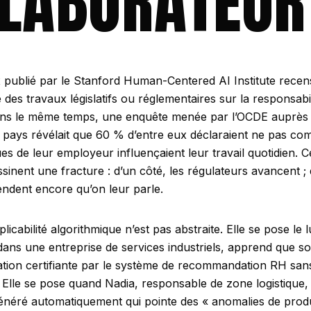
LABORATEUR
x
publié par le Stanford Human-Centered AI Institute recens
des travaux législatifs ou réglementaires sur la responsabi
ans le même temps, une enquête menée par l’OCDE auprès
 7 pays révélait que 60 % d’entre eux déclaraient ne pas 
ues de leur employeur influençaient leur travail quotidien.
inent une fracture : d’un côté, les régulateurs avancent ; d
endent encore qu’on leur parle.
plicabilité algorithmique n’est pas abstraite. Elle se pose le
dans une entreprise de services industriels, apprend que son
ation certifiante par le système de recommandation RH sa
oi. Elle se pose quand Nadia, responsable de zone logistique,
néré automatiquement qui pointe des « anomalies de produ