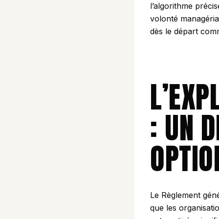
l’algorithme préci
volonté managériale
dès le départ com
L’EXP
: UN D
OPTIO
Le Règlement génér
que les organisati