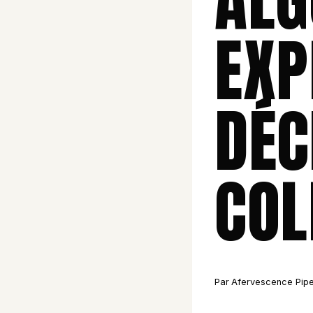
ALG
EXP
DÉC
COL
Par
Afervescence Pipe