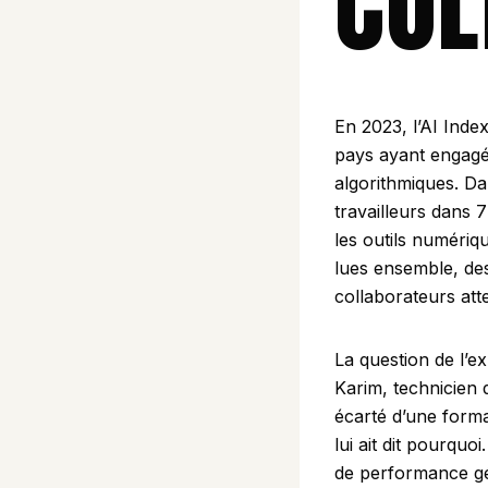
COL
En 2023, l’
AI Inde
pays ayant engagé 
algorithmiques. D
travailleurs dans
les outils numériq
lues ensemble, dess
collaborateurs att
La question de l’ex
Karim, technicien 
écarté d’une form
lui ait dit pourqu
de performance gé