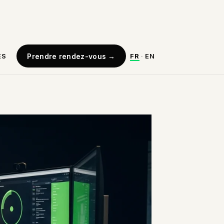
ES
Prendre rendez-vous
→
FR
·
EN