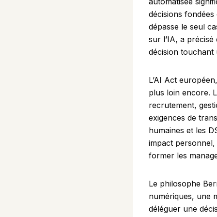
automatisée signifi
décisions fondées 
dépasse le seul ca
sur l’IA, a précis
décision touchant u
L’AI Act européen,
plus loin encore. 
recrutement, gesti
exigences de tran
humaines et les DS
impact personnel, 
former les manager
Le philosophe Bern
numériques, une mi
déléguer une déci