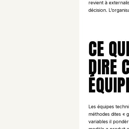
revient à externali
décision. L’organis
CE QU
DIRE 
ÉQUIP
Les équipes techni
méthodes dites « 
variables il pondè