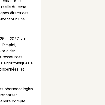
PD encadre les
réelle du texte
ignes directrices
lement sur une
25 et 2027, va
 l’emploi,
ire à des
es ressources
ns algorithmiques à
concernées, et
 les pharmacologies
onnaliser :
 rendre compte