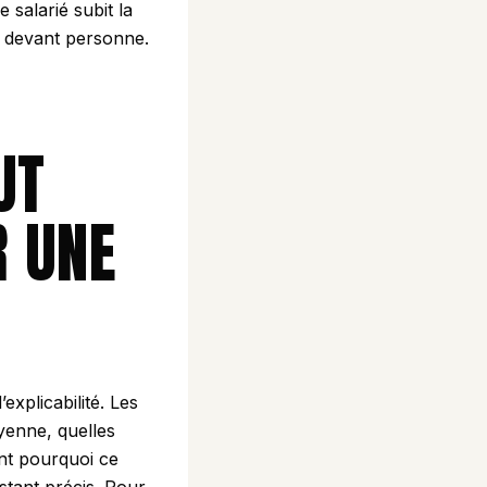
 salarié subit la
nd devant personne.
UT
 UNE
xplicabilité. Les
yenne, quelles
ent pourquoi ce