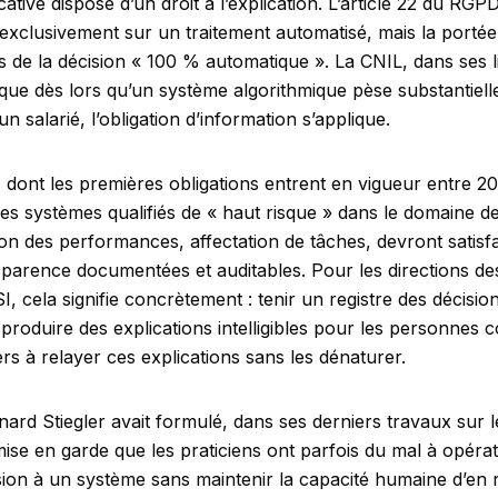
cative dispose d’un droit à l’explication. L’article 22 du RG
exclusivement sur un traitement automatisé, mais la portée 
s de la décision « 100 % automatique ». La CNIL, dans ses l
é que dès lors qu’un système algorithmique pèse substantiel
n salarié, l’obligation d’information s’applique.
 dont les premières obligations entrent en vigueur entre 20
Les systèmes qualifiés de « haut risque » dans le domaine de
on des performances, affectation de tâches, devront satisfa
sparence documentées et auditables. Pour les directions d
I, cela signifie concrètement : tenir un registre des décisio
produire des explications intelligibles pour les personnes 
s à relayer ces explications sans les dénaturer.
ard Stiegler avait formulé, dans ses derniers travaux sur
se en garde que les praticiens ont parfois du mal à opérati
sion à un système sans maintenir la capacité humaine d’en